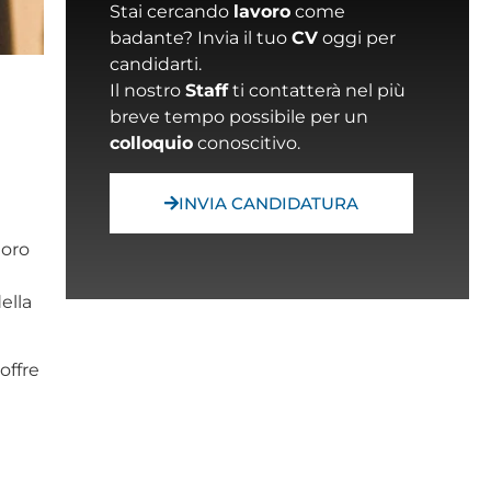
Stai cercando
lavoro
come
badante? Invia il tuo
CV
oggi per
candidarti.
Il nostro
Staff
ti contatterà nel più
breve tempo possibile per un
colloquio
conoscitivo.
INVIA CANDIDATURA
loro
ella
offre