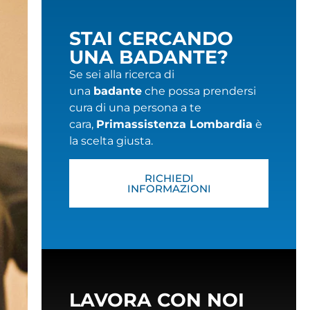
STAI CERCANDO
UNA BADANTE?
Se sei alla ricerca di
una
badante
che possa prendersi
cura di una persona a te
cara,
Primassistenza Lombardia
è
la scelta giusta.
RICHIEDI
INFORMAZIONI
LAVORA CON NOI