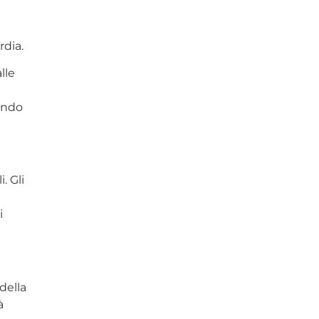
rdia.
lle
tendo
. Gli
i
della
à