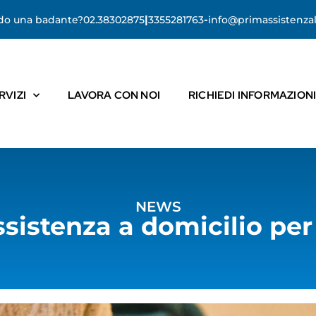
|
-
ndo una badante?
02.38302875
3355281763
info@primassistenzal
RVIZI
LAVORA CON NOI
RICHIEDI INFORMAZION
NEWS
sistenza a domicilio per