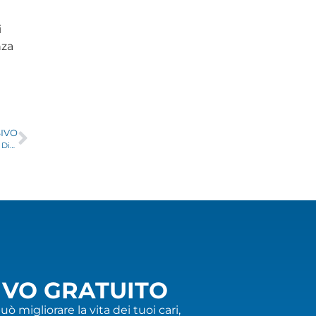
i
nza
IVO
Assistenza Domiciliare Notturna a Milano: Supporto e Sicurezza per Anziani e Disabili
IVO GRATUITO
uò migliorare la vita dei tuoi cari,